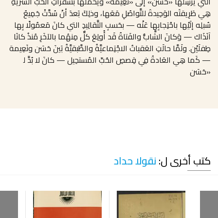
التي يُرسِلُها «حَسَن» إلَى «نَعِيمة» ويُحمِّلُها بشَفراتِ الحُبِّ السِّريَّةِ
هِي طَرِيقتَه الوَحِيدةَ للتَّواصُلِ مَعَها، وذلِكَ بَعدَ أنْ سُدَّتْ جَمِيعُ
سُبلِه إلَيْها باحْتِجابِها عَنْه — بحَسبِ التَّقالِيدِ التي كانَ مَعمُولًا بِها
آنَذَاك — وَكانَ الشَّابُّ والفَتاةُ قَد أُولِعَ كلٌّ مِنهُما بالآخَرِ مُنذُ كانَا
طِفلَيْن. ولَمَّا حالَتِ العَقباتُ الاجْتِماعيَّةُ والطَّبقيَّةُ بَينَ حَسَن ونَعِيمة
— كَما هِي العَادةُ فِي قِصصِ الحُبِّ المُستحِيل — كانَ لا بُدَّ ﻟ
«حَسَن
كتب أخرى ل:
نقولا حداد