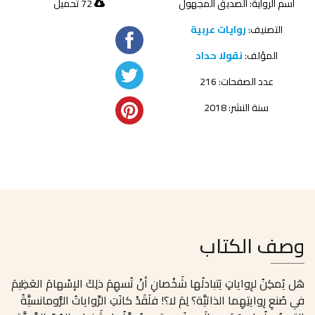
اسم الرواية: الصديق المجهول
72 تحميل
التصنيف:
روايات عربية
المؤلف:
نقولا حداد
عدد الصفحات: 216
سنة النشر: 2018
وصف الكتاب
هَل يُمكِنُ لرِواياتٍ يَتبادلُها شَخْصانِ أنْ تُسهِمَ ذلِكَ الإسْهامَ العَظِيمَ
في صُنعِ رِوايتِهِما الذاتيَّة؟ لِمَ لا؟! فلَقَدْ كانَتِ الرِّواياتُ الرُّومانسيَّةُ