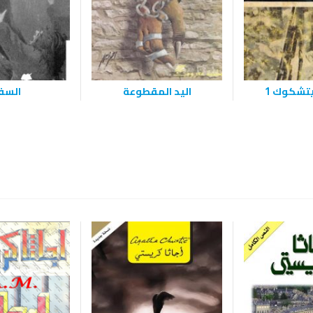
شكوك 1
اليد المقطوعة
السف