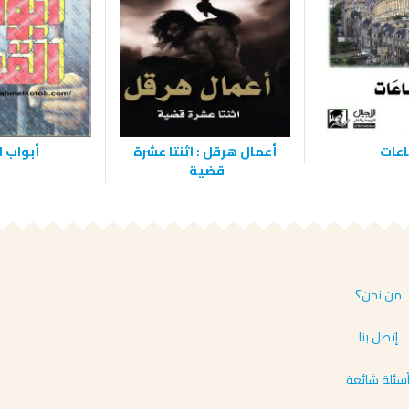
اعات
‫أعمال هرقل : اثنتا عشرة
أبواب ا
قضية ‬
من نحن؟
إتصل بنا
سئلة شائعة