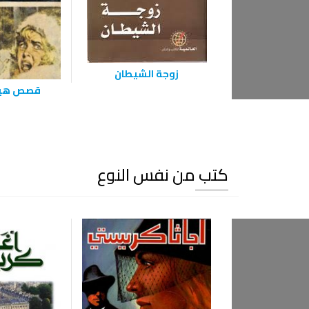
زوجة الشيطان
قصص هيت
كتب من نفس النوع