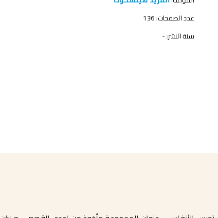
المؤلف:
ألفريد هيتشكوك
عدد الصفحات: 136
سنة النشر: -
بس الأنفاس … عنوان المجموعة مأخوذ من إحدى القصص .. و لكن ا