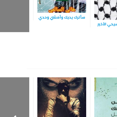
سأترك يديك وأمشي وحدي
هذا الرصاص 
سيحي الأخير