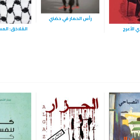
رأس الحمار في حضني
 الأعرج
المُلاحَق: الم