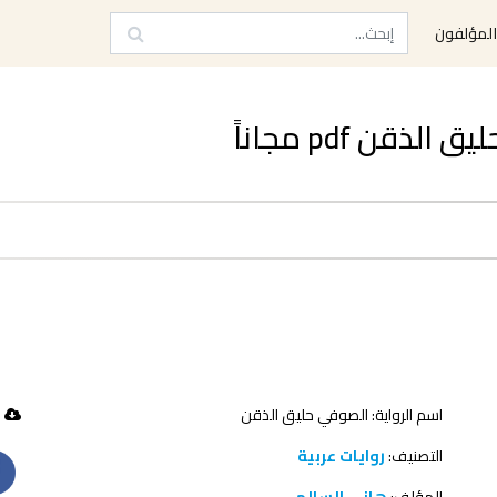
لمؤلفون
قن pdf مجاناً
اسم الرواية: الصوفي حليق الذقن
36 تحميل
التصنيف:
روايات عربية