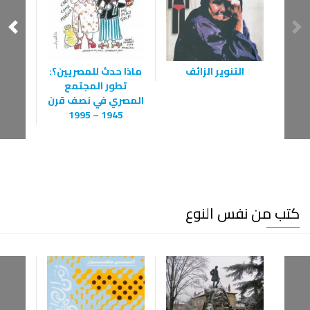
التنوير الزائف
ماذا حدث للمصريين؟:
مكتو
تطور المجتمع
حكاي
المصري في نصف قرن
ال
1945 – 1995
كتب من نفس النوع