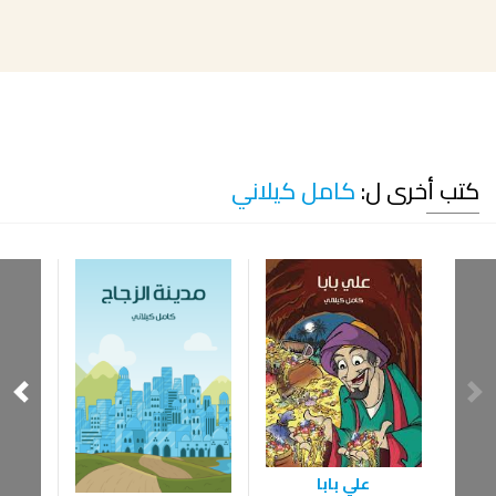
كتب أخرى ل:
كامل كيلاني
جلفر 
‫علي بابا‬