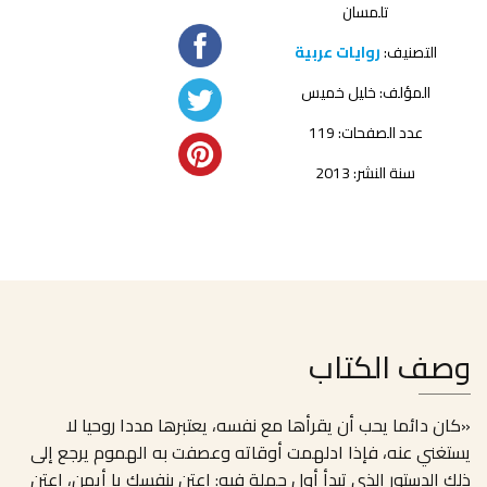
تلمسان
التصنيف:
روايات عربية
المؤلف:
خليل خميس
عدد الصفحات: 119
سنة النشر: 2013
وصف الكتاب
«كان دائما يحب أن يقرأها مع نفسه، يعتبرها مددا روحيا لا
يستغني عنه، فإذا ادلهمت أوقاته وعصفت به الهموم يرجع إلى
ذلك الدستور الذي تبدأ أول جملة فيه: اعتن بنفسك يا أيمن، اعتن