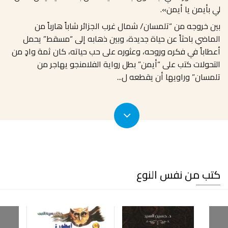
لي بأيمن يا أيمن».
بين خروجه من “تلمسان/ شمال غرب الجزائر شاباً هارباً من
الماضي باحثاً عن حياة جديدة، وبين ذهابه إلى “مسقط” يحمل
أعطاباً في فكره وروحه، وعثوره على حب حياته، كان ثمة وادٍ من
التحولات كتب على “أيمن” بطل رواية الفلامنجو يهاجر من
تلمسان” وراويها أن يقطعه ل
...
كتب من نفس النوع