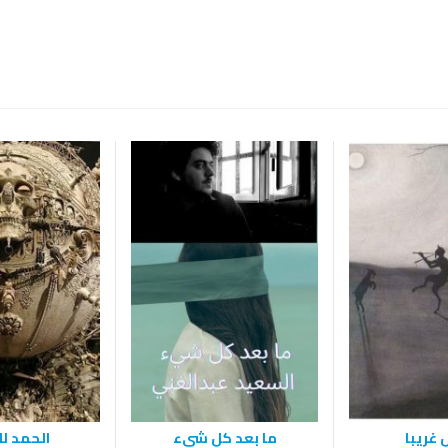
غريبا
ما بعد كل شىء
الحمد ل