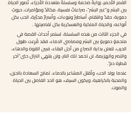
القمر الأحمر، روايةٌ ضخمة وسلسلةٌ متعددة الأجزاء، تُصور الحياة
بين البشر و
“
غير البشر
“
، صراعاتٌ نفسية، مكائدُ ومؤامرات، حروبٌ
دموية، حقدٌ وانتقام، أساطيرُ ونبوءات، وأسرارٌ محيّرة، الحب بكل
أنواعه، والحياة الملكية والعسكرية بكل تفاصيلها
.
في الجزء الثالث من هذه السلسلة، تستمر أحداث القصة في
ملحمةٍ دمويةٍ بين البشر ومصاصي الدماء، فقد قُرِعت طبول
الحرب، لتعلن بداية الصراع من أجل البقاء، فبين القوة والدهاء،
والنصر والهزيمة، لن تخمد تلك النار، ولن ينتهي النزال حتى
“
آخر
قطرة دم
“.
عندما يولد الحب، وتُقتل المشاعر بالدماء، تمتزج السعادة بالحزن،
والمحبة بالكراهية، ويكون السيف، هو الحد الفاصل بين الحياة
والموت
.