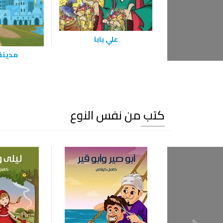
‫علي بابا‬
مدينة 
كتب من نفس النوع