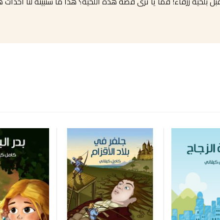
بلحية زرقاء! فما يا ترى قصة هذه اللحية؟ هذا ما ستبينه لنا أحداث 