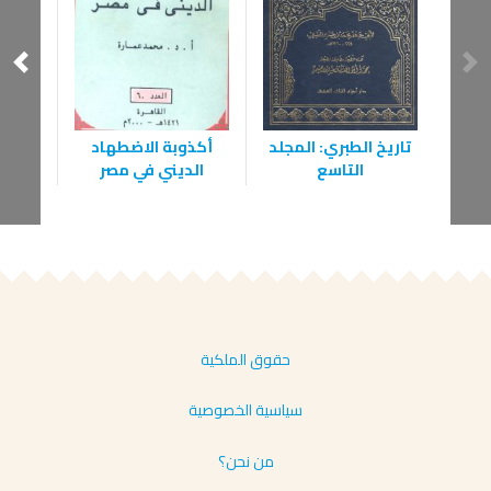
تاريخ الطبري: المجلد
أكذوبة الاضطهاد
النص 
التاسع
الديني في مصر
الاج
حقوق الملكية
سياسية الخصوصية
من نحن؟