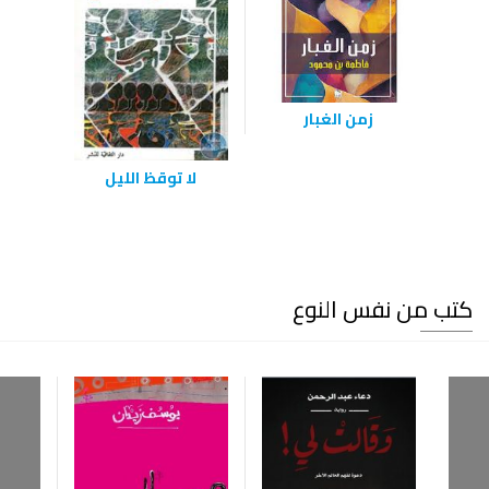
زمن الغبار
لا توقظ الليل
كتب من نفس النوع