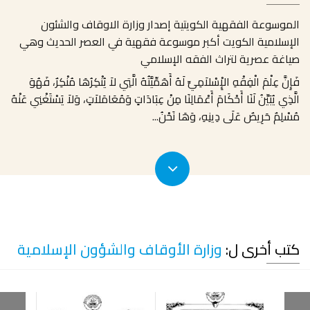
الموسوعة الفقهية الكويتية إصدار وزارة الاوقاف والشئون
الإسلامية الكويت أكبر موسوعة فقهية في العصر الحديث وهي
صياغة عصرية لتراث الفقه الإسلامي
فَإِنَّ عِلْمَ الْفِقْهِ الإِْسْلاَمِيِّ لَهُ أَهَمِّيَّتُهُ الَّتِي لاَ يُنْكِرُهَا مُنْكِرٌ، فَهُوَ
الَّذِي يُبَيِّنُ لَنَا أَحْكَامَ أَعْمَالِنَا مِنْ عِبَادَاتٍ وَمُعَامَلاَتٍ، وَلاَ يَسْتَغْنِي عَنْهُ
مُسْلِمٌ حَرِيصٌ عَلَى دِينِهِ، وَهَا نَحْنُ
...
كتب أخرى ل:
وزارة الأوقاف والشؤون الإسلامية