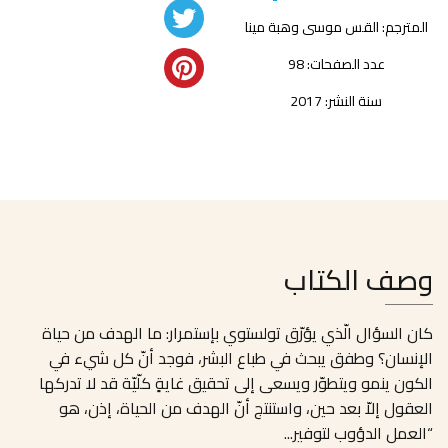
المترجم:
القس موسى وهبة مينا
عدد الصفحات: 98
سنة النشر: 2017
وصف الكتاب
كان السؤال الّذي يؤرّق تولستوي بإستمرار: ما الهدف من حياة
الإنسان؟ وطفق يبحث في طباع البشر، فوجد أنّ كل شيء في
الكون ينمو ويتطوّر ويسعى إلى تحقيق غايةٍ كلّيّة قد لا تدركها
العقول إلاّ بعد حين، واستنتج أنّ الهدف من الحياة، إذن، هو
“العمل الدؤوب لتوفير
...