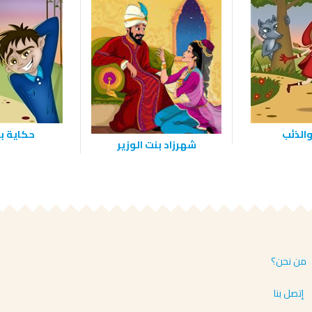
والذئب
حكاية ب
شهرزاد بنت الوزير
من نحن؟
إتصل بنا