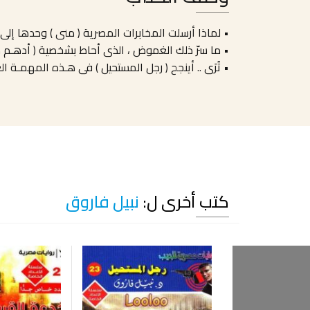
• لماذا أرسلت المخابرات المصرية ( منى ) وحدها إلى أل
• ما سرّ ذلك الغموض ، الذى أحاط بشخصية ( أدهـم 
• تُرَى .. أينجح ( رجل المستحيل ) فى هـذه المهمـة ال
كتب أخرى ل:
نبيل فاروق