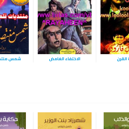
القرن
الاختفاء الغامض
شمس منتصف