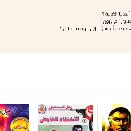
مانيا الغربية ؟
صبرى ) فى بون ؟
غامضة ، أم يتحوَّل إلى الهدف القاتل ؟