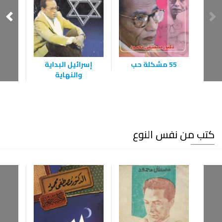
55 مشكلة حب
إسرائيل البداية
القرا
والنهاية
كتب من نفس النوع