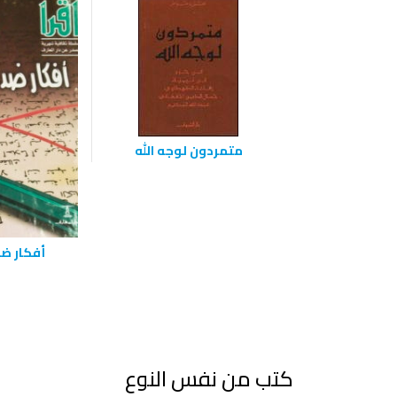
متمردون لوجه الله
أفكار ض
كتب من نفس النوع