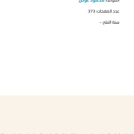
المؤلف:
محمود عوض
عدد الصفحات: 373
سنة النشر: -