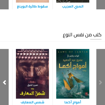
الصبي العجيب
سقوط طائرة البوينغ
ن
كتب من نفس النوع
ال
أمواج أكما
شمس المعارف