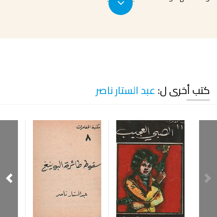
كتب أخرى ل:
عبد الستار ناصر