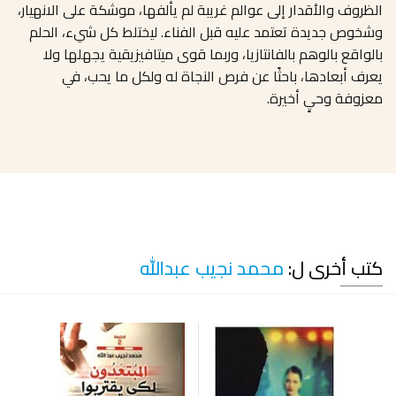
الظروف والأقدار إلى عوالم غريبة لم يألفها، موشكة على الانهيار،
وشخوص جديدة تعتمد عليه قبل الفناء. ليختلط كل شيء، الحلم
بالواقع بالوهم بالفانتازيا، وربما قوى ميتافيزيقية يجهلها ولا
يعرف أبعادها، باحثًا عن فرص النجاة له ولكل ما يحب، في
معزوفة وحيٍ أخيرة.
كتب أخرى ل:
محمد نجيب عبدالله