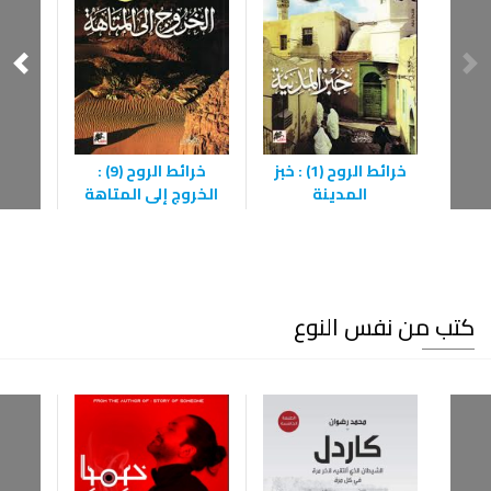
نفق
خرائط الروح (1) : خبز
خرائط الروح (9) :
المدينة
الخروج إلى المتاهة
كتب من نفس النوع