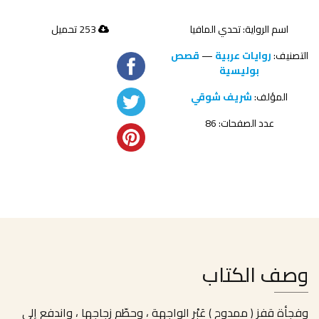
اسم الرواية: تحدي المافيا
253 تحميل
التصنيف:
روايات عربية
—
قصص
بوليسية
المؤلف:
شريف شوقي
عدد الصفحات: 86
وصف الكتاب
وفجأة قفز ( ممدوح ) عَبْر الواجهة ، وحطّم زجاجها ، واندفع إلى