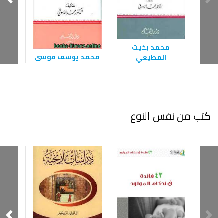
الشخص
بين ا
محمد بخيت
محمد يوسف موسى
المطيعي
كتب من نفس النوع