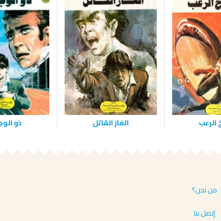
 الرعب
الغاز القاتل
ذو الو
من نحن؟
إتصل بنا