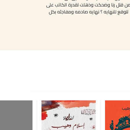
 من قتل رنا وضحكت وذهلت لقدرة الكاتب على
 تتوقع للنهايه ؟ نهايه صادمه ومفاجئه بكل