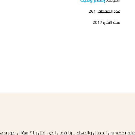
المؤلف:
إسلام وهيب
عدد الصفحات: 261
سنة النشر: 2017
له تجمع بين الجمال والدهاء .. رنا فمن الذي قتل رنا ؟ سؤال يدور بذ