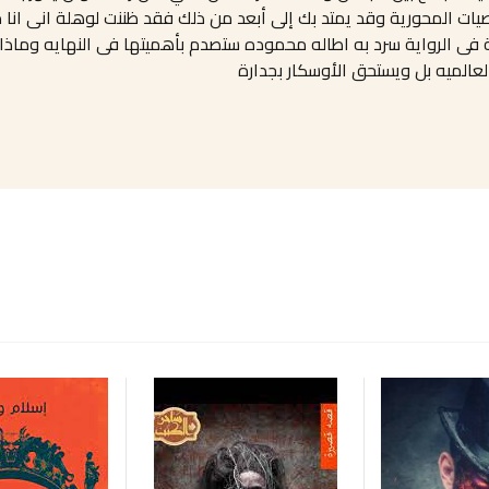
ات المحورية وقد يمتد بك إلى أبعد من ذلك فقد ظننت لوهلة انى انا
مة فى الرواية سرد به اطاله محموده ستصدم بأهميتها فى النهايه وماذا
عالميه بل ويستحق الأوسكار بجدارة