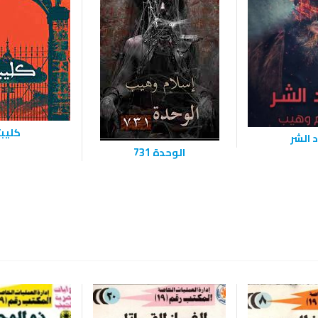
كليب
 الشر
الوحدة 731