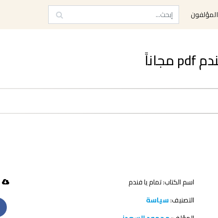
لمؤلفون
اناً
اسم الكتاب: تمام يا فندم
95 تحميل
التصنيف:
سياسة