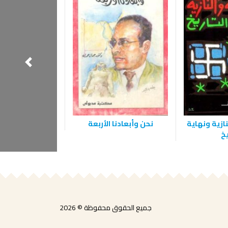
ازية ونهاية
نحن وأبعادنا الأربعة
الديمقراطية
يخ
الإنسان في ا
جميع الحقوق محفوظة © 2026