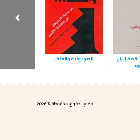
: قصة إيران
الصهيونية والعنف
اتفاق غزة – أري
رة
جميع الحقوق محفوظة © 2026