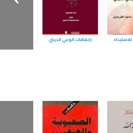
للاستبداد
إخفاقات الوعي الديني
المرأة والقرآن 
اشكاليات ال