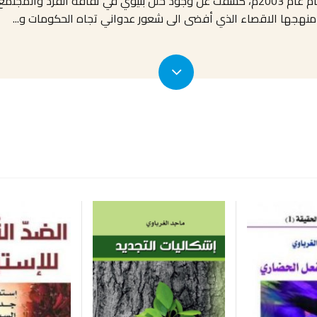
الأحداث الجسيمة التي ألمت بالعراق بعد سقوط النظام عام 2003م، كشفت عن وجود خلل بني
نهجها الاقصاء الذي أفضى الى شعور عدواني تجاه الحكومات و
...