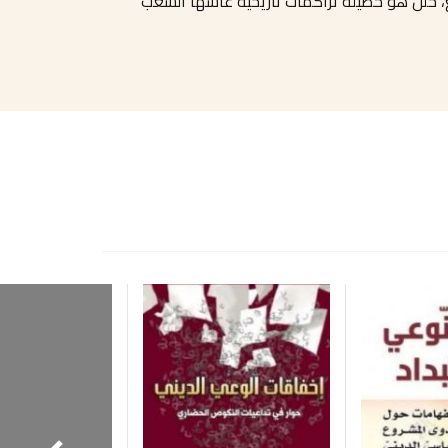
وي في ثقافة الفرد والمجتمع، خلل هو حصيلة تراكمات تأريخية عاشها الشعب