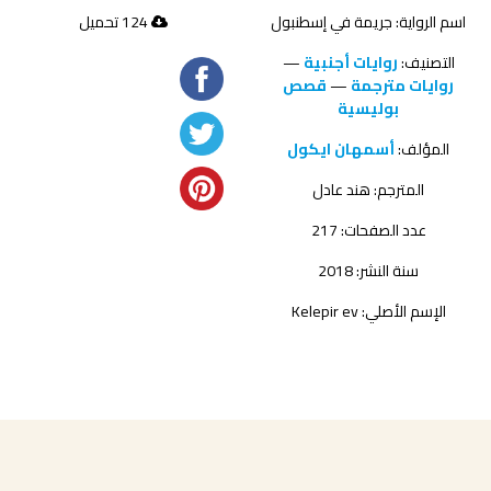
اسم الرواية: جريمة في إسطنبول
124 تحميل
التصنيف:
روايات أجنبية
—
روايات مترجمة
—
قصص
بوليسية
المؤلف:
أسمهان ايكول
المترجم:
هند عادل
عدد الصفحات: 217
سنة النشر: 2018
الإسم الأصلي: Kelepir ev