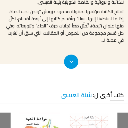
للكاتبة والروائية والقاصة الكويتية بثينة العيسى.
تفتتح الكاتبة مؤلفها بمقولة محمود درويش “ونحن نحب الحياة
إذا ما استطعنا إليها سبيلا”. وتُقسم كتابها إلى أربعة أقسام، لكلّ
منها عنوان (تيمة)، تُمثّل معاً تجليات حرف “الحاء” وتنويعاته. وفي
كل قسم مجموعة من النصوص أو المقالات التي سبق أن نُشرت
في مجلة ا
...
كتب أخرى ل:
بثينة العيسى