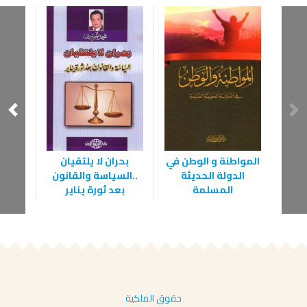
المواطنة و الوطن في
بحران لا يلتقيان
‏من
الدولة الحديثة
..السياسة والقانون
المسلمة
بعد ثورة يناير
حقوق الملكية