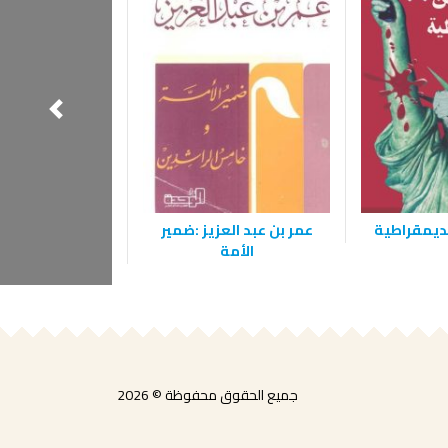
لديمقراطية
عمر بن عبد العزيز :ضمير
الإنفجا
الأمة
جميع الحقوق محفوظة © 2026