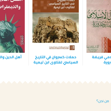
لامي فريضة
حملات كسروان في التاريخ
أهل الدين وا
ورة
السياسي لفتاوى ابن تيمية
من نحن؟