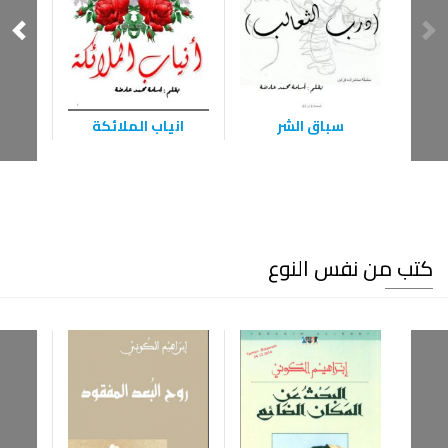
سباق الشر
انياب الملائكة
ال
كتب من نفس النوع