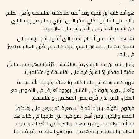
هو أحد كتب ابن تيمية وقد ألفه لمناقشة الفلاسفة وأهل الكلام
والرد على القانون الكلي لفخر الدين الرازي وماتوصل إليه الرازي
من تقديم العقل على النقل في حال تعارضهما.
يُعَدّ هذا الكتاب من أعظم الكتب التي ألّفها شيخ الإسلام ابن
تيمية؛ حيث قال عنه ابن القيم: (وإنه كتاب لم يَطْرُقِ العالَمَ له نظيرٌ
في بابه).
وقال عنه ابن عبد الهادي في ((العُقود الدّرِّيّة)): (وهو كتاب حافلٌ
عظيمُ المِقدار، رَدّ الشيخُ فيه على الفلاسفة والمتكلمين).
فهو كتاب يبحث في علم الكلام والعقائد وتوحيد الله سبحانه
وتعالى، ويرد بقوة على القائلين بوجود تعارض في النصوص مع
العقل، الأمر الذي قَرّره بعض المتكلمين والفلاسفة.
فيقوم المُؤلِّف بإيراد الأدلة السمعية، ثم يبرهن على إفادتها
القطع واليقين، ومن أهم المواضيع التي طرحها في كتابه هذا
مسألة العلو والجهة، والمَعاد، والتنزيه عن الشركاء، وحدوث
العالم، والاستواء، وغيرها من المواضيع العَقَدية المُهِمّة جداً.