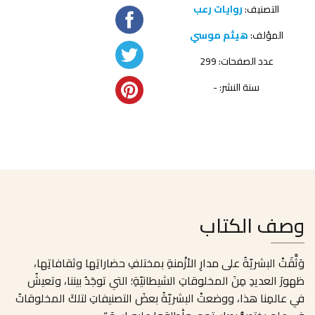
التصنيف:
روايات رعب
المؤلف:
هيثم موسي
عدد الصفحات: 299
سنة النشر: -
وصف الكتاب
وَثَّقَتْ البشريّةُ على مدارِ الأزْمنةِ بمختلفِ حضاراتِها وثقافاتِها،
ظهورَ العديدِ مِنَ المخلوقاتِ الشيطانيّةِ؛ التي توجَدُ بيننا، وتعيشُ
في عالمِنا هذا، ووضعتْ البشريّةُ بعضَ التصنيفاتِ لتلكَ المخلوقاتُ