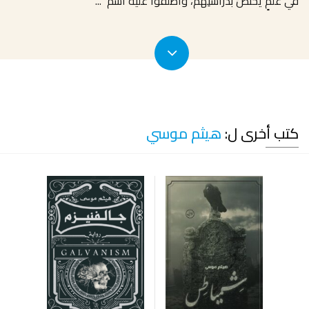
في علمٍ يختصُّ بدراستِهم، وأطلقوا عليه اسمَ “
...
كتب أخرى ل:
هيثم موسي