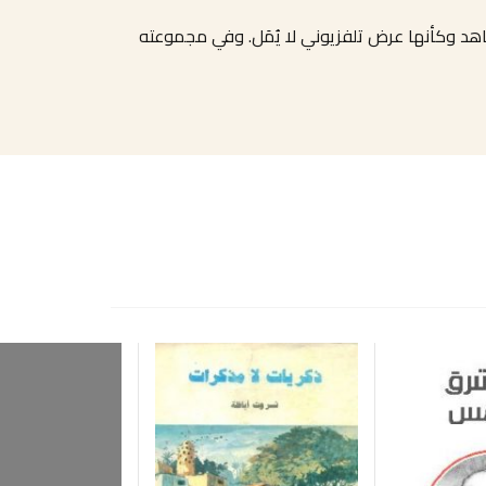
َشاهد وكأنها عرض تلفزيوني لا يُمَل. وفي مجموعته