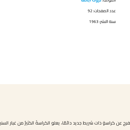
المؤلف:
ثروت أباظة
عدد الصفحات: 92
سنة النشر: 1963
ن كراسةٍ ذات شريط جديد دائمًا، يعلو الكراسةَ الكثيرُ من غبار السني