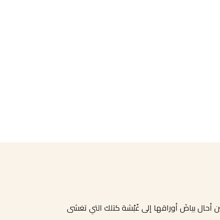
ن أحال بياضَ أوراقها إلى غُبْشة كتلك التي تغشى