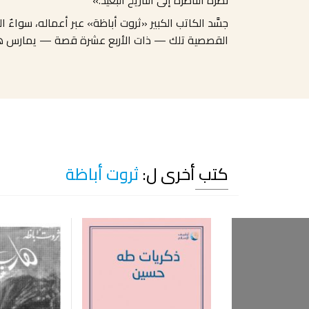
نظرةَ الناظرة إلى التاريخ البعيد.»
جسَّد الكاتب الكبير «ثروت أباظة» عبر أعماله، سواءٌ
القصصية تلك — ذات الأربع عشرة قصة — يمارس هواي
كتب أخرى ل:
ثروت أباظة