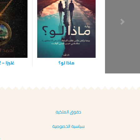
ماذا لو؟
غليزا – 832 -سي
حقوق الملكية
سياسية الخصوصية