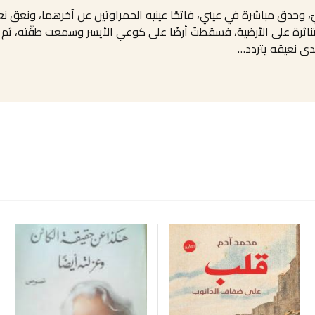
ليّ، وحدق مباشرة في عيني، فاتحًا عينيه الحمراوتين عن آخرهما، ونعق ن
اثرة على الأرضية، فسقطتُ أرضًا على كوعي الأيسر وسمعت طقَّته، ثم ب
دى نعيقه يتردد…