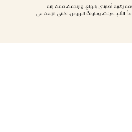
عقة رهيبة أصابتني بالهلع، وارتجفت. قمت إليه
دأ الألم. صرخت، وحاولتُ النهوض، لكنني انزلقت في