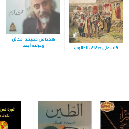
هكذا عن حقيقة الكائن
وعزلته أيضا
قلب على ضفاف الدانوب