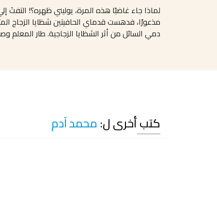
لماذا جاء غاضبًا هذه المرة، يوليني ظهره؟! التفتَ إ
مذعورًا، فدهست قدماي الحافيتين شظايا الزجاج المتن
دمي السائل من أثر الشظايا الزجاجية. طار المعلم وص
كتب أخرى ل:
محمد آدم