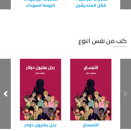
قاتل المتحرشين
البومة السوداء
ع
كتب من نفس النوع
التمساح
رجل بمليون دولار
الش