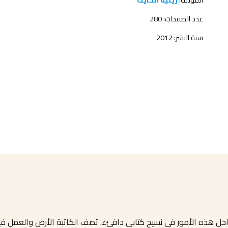
المؤلف:
رينيه الحايك
عدد الصفحات: 280
سنة النشر: 2012
تتداخل هذه الأمور في نسيج كتابي دافئء. تصف الكاتبة الأرض والعمل ف