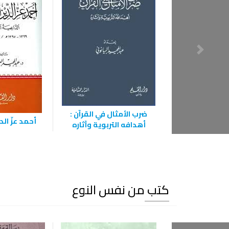
ضرب الأمثال في القرآن :
أحمد عزّ الد
أهدافه التربوية وآثاره
كتب من نفس النوع