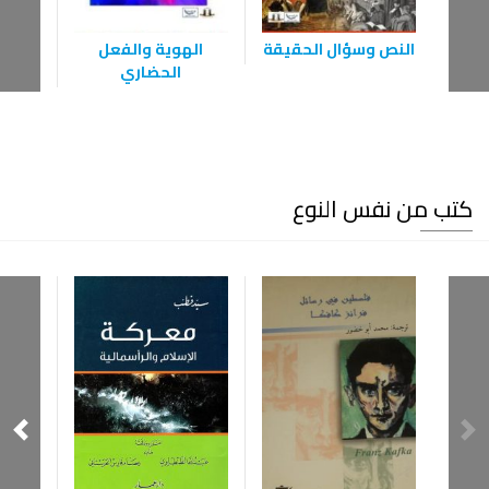
النص وسؤال الحقيقة
الهوية والفعل
إشكا
الحضاري
كتب من نفس النوع