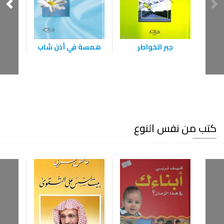
جبر الخواطر
همسة في أذن شاب
قمم 
كتب من نفس النوع