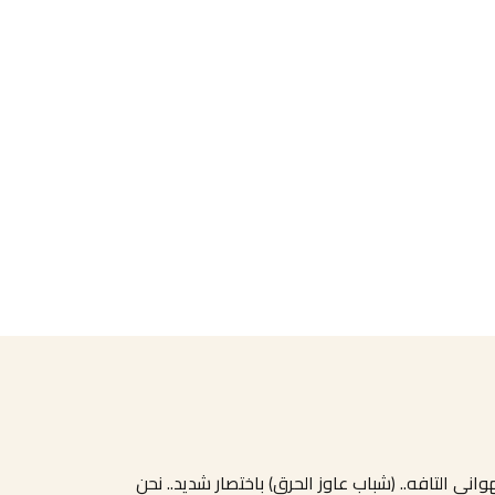
ني التافه.. (شباب عاوز الحرق) باختصار شديد.. نحن