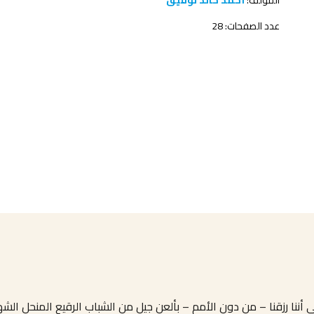
المؤلف:
أحمد خالد توفيق
عدد الصفحات: 28
نا رزقنا – من دون الأمم – بألعن جيل من الشباب الرقيع المنحل الشهوا