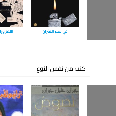
في ممر الفئران
اللغز ور
كتب من نفس النوع