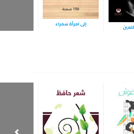
إلى امرأة سمراء
للعين
إليك