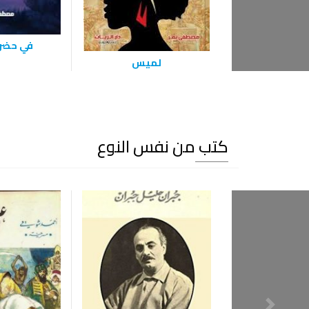
في حضن
لميس
كتب من نفس النوع