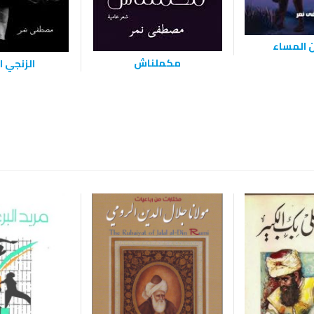
 المساء
مكملناش
الزنجي ا