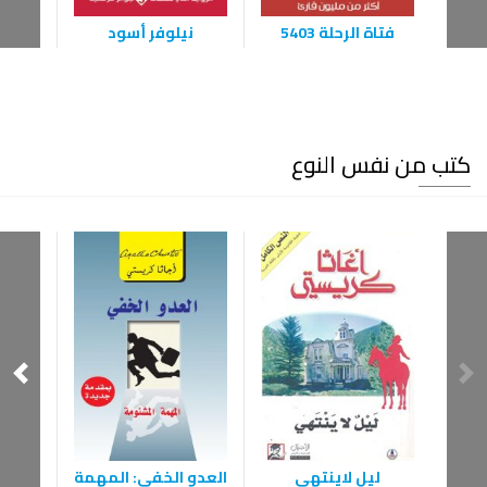
فتاة الرحلة 5403
نيلوفر أسود
لن
كتب من نفس النوع
‫ليل لاينتهي‬
‫العدو الخفي: المهمة
‫ا