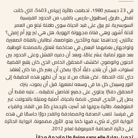
في 23 ديسمبر 1980، تحطمت طائرة إيرباص 5403، التي كانت
تغطي طريق إسطنبول-باريس، بالقرب من الحدود الفرنسية
السويسرية. لم يبق على قيد الحياة سوى طفلة تبلغ من العمر
ثلاثة أشهر، وهي فتاة مجهولة الهوية. هل هي ليز روز أم إميلي؟
عائلتين، إحداهما غنية والأخرى متواضعة، تطالبان بالفتاة الصغيرة
وتواجهان بعضهما البعض في محاكمة تتعلق بالمصلحة الوطنية.
بعد مرور ثمانية عشر عامًا، وبعد أن دمره الفشل وعلى الحدود بين
الجنون والوضوح، اكتشف المحقق الخاص الذي كان يتتبع القضية
لسنوات، قبل أن ينتحر، دليلًا أخيرًا يمكن أن يغير كل ما كان يُعتقد
حتى تلك اللحظة . لكن هناك من لا يريد أن تظهر هذه الحقيقة إلى
النور وسيبذل كل ما في وسعه لمنعها. قبل أن يموت، يترك
المحقق دفترًا يحتوي على جميع تفاصيل تحقيقه… عليه فقط أن
يصل إلى الأيدي اليمنى. نابضة بالحياة، أصلية ومليئة بالتحولات غير
المتوقعة، طائرة بدونها قد أسرت بالإجماع كلاً من النقاد والقراء
في فرنسا. تلعب الصدفة والمصادفة والقدر دورًا حاسمًا في هذه
الرواية التي لا شيء فيها كما يبدو. الأرق مضمونة. الرواية الحائزة
على جائزة الصحافة المرموقة لعام 2012.
تحميل رواية Un Avion sans elle مترجمة مجاناً