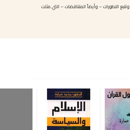
بع التطورات – وأيضاً المتناقضات – التي مثلت