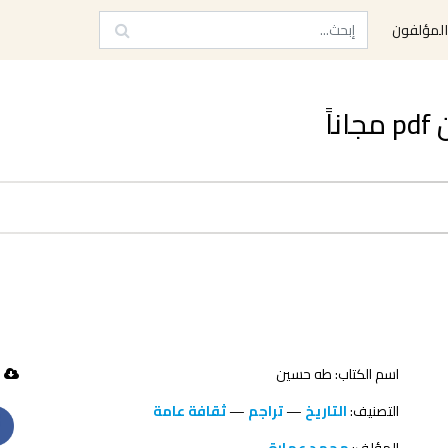
لمؤلفون
ً
اسم الكتاب: طه حسين
519 تحميل
التصنيف:
التاريخ
—
تراجم
—
ثقافة عامة