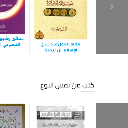
حقائق وشبه
مقام العقل عند شيخ
النسخ في ال
الإسلام ابن تيمية
كتب من نفس النوع