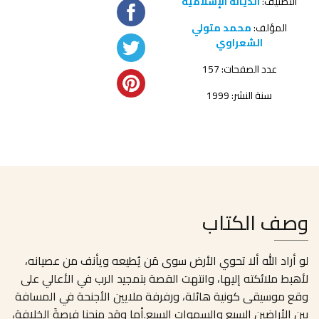
التصنيف:
الديانة الإسلامية
المؤلف:
محمد متولي
الشعراوي
عدد الصفحات: 157
سنة النشر: 1999
وصف الكتاب
لو أراد الله ألا تحوي الأرض سوى مَن يُطيعه ويأنف من عصيانه،
لأهبط ملائكته إليها، وانتهت القصة بتمجيد الرب في الأعالي على
وقع موسيقى كونية هائلة، ورفرفة ملايين الأجنحة في المسافة
بين الأراضين السبع والسموات السبع.أما وقد منحنا فرصةَ الخلافة،