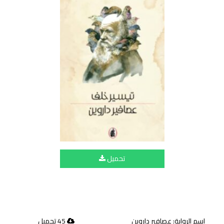
تحميل
اسم الرواية: عصافير داروين
45 تحميل