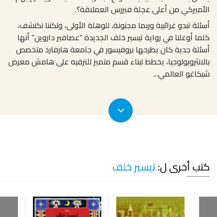
الأميركي من أعلى عجلة فيررس العملاقة؟.
أسئلة تبدو غرائبية وربما مجنونة، للوهلة الأولى، ولكننا نكتشف،
كلما أوغلنا في رواية تيسير خلف الجديدة “عصافير داروين” أنها
أسئلة جدية كان يطرحها بروفيسور في جامعة هارفارد متخصص
بالانثروبولوجيا، يخطط لبناء قسم متميز للترفيه على هامش معرض
شيكاغو العالمي
...
كتب أخرى ل:
تيسير خلف