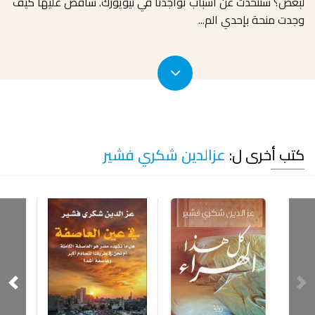
لبعض؟ سنتحدث عن أسباب تواجدنا في نيويورك. سأقص عليها كيف
وجدت منحة بإحدي الم
...
كتب أخرى ل:
عزالدين شكري فشير