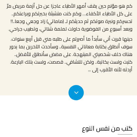
كم هو مؤلم حين يقف أمهر الأطباء عاجزا عن حل أزمة مريض مرّ
على كل الأطباء الأكفاء… وكم كنت متشبثة بخبرتكم وبراعتكم..
تحسركم ونبرة صوتكم ثم حديثكم لـ (ماماتي) زاد وجعي وجعا..!!
وبعد أسبوع من الفوضوية حاولت لملمة شتاتي، وتطبيب جراحي.
حينها قررت أني سأبدأ ما أصررتم على طلبه مني قبل أربع سنوات.
سوف أنطلق بكتابة معاناتي النفسية.. وسأحدث الآخرين بما يدور
هناك خلف شخصيتي المبتهجة. على مضض سأنطلق للأفضل..
كتبت ولست بكاتبة.. ولكن للتشافي.. قصصت، ولست بتلك البارعة.
أردته لأنه الأقرب إلى
...
كتب من نفس النوع