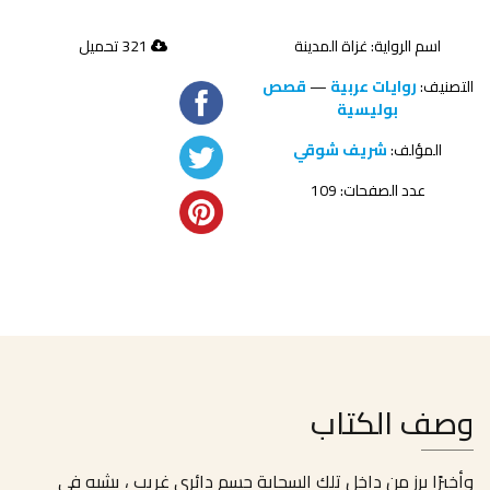
اسم الرواية: غزاة المدينة
321 تحميل
التصنيف:
روايات عربية
—
قصص
بوليسية
المؤلف:
شريف شوقي
عدد الصفحات: 109
وصف الكتاب
وأخيرًا برز من داخل تلك السحابة جسم دائرى غريب ، يشبه فى