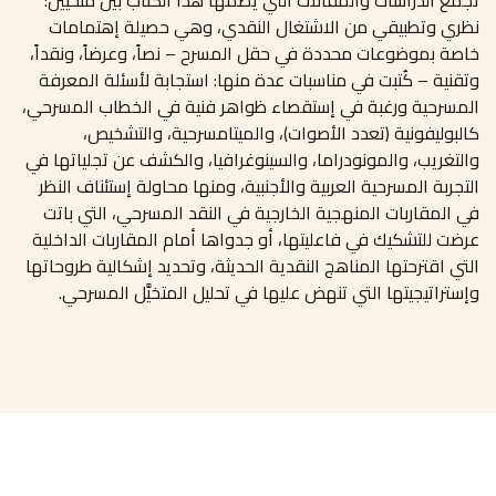
نظري وتطبيقي من الاشتغال النقدي، وهي حصيلة إهتمامات
خاصة بموضوعات محددة في حقل المسرح – نصاً، وعرضاً، ونقداً،
وتقنية – كُتبت في مناسبات عدة منها: استجابة لأسئلة المعرفة
المسرحية ورغبة في إستقصاء ظواهر فنية في الخطاب المسرحي،
كالبوليفونية (تعدد الأصوات)، والميتامسرحية، والتشخيص،
والتغريب، والمونودراما، والسينوغرافيا، والكشف عن تجلياتها في
التجربة المسرحية العربية والأجنبية، ومنها محاولة إستئناف النظر
في المقاربات المنهجية الخارجية في النقد المسرحي، التي باتت
عرضت للتشكيك في فاعليتها، أو جدواها أمام المقاربات الداخلية
التي اقترحتها المناهج النقدية الحديثة، وتحديد إشكالية طروحاتها
وإستراتيجيتها التي تنهض عليها في تحليل المتخيَّل المسرحي.