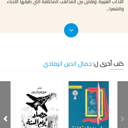
الآداب الغربية، ونقارن بين المذاهب المختلفة التي طرقها الأدباء
والشعرا
...
كتب أخرى ل:
جمال الدين الرمادي
صفح