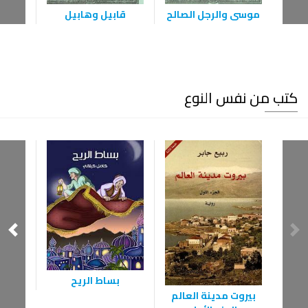
موسى والرجل الصالح
قابيل وهابيل
كتب من نفس النوع
‫بساط الريح
بيروت مدينة العالم
ق